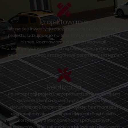
Projektowanie
Wszystkie inwestycje zaczynamy od szczegółowego
projektu, bazującego na tym, czego potrzebuje Twój
biznes. Rozmawiamy o zapotrzebowaniu
energetycznym, planach rozwojowych, ambitnych
celach, by dobrać szczegółowe parametry systemu.
Realizacja
Po akceptacji projektu przeprowadzamy montaż (na
życzenie Klienta możemy przygotować tylko
dokumentację techniczną i projekty, bez montażu)
dysponujemy niezawodnymi ekipami monterskimi.
Korzystamy z komponentów sprawdzonych
dostawców i finalizujemy przedsięwzięcie pierwszym