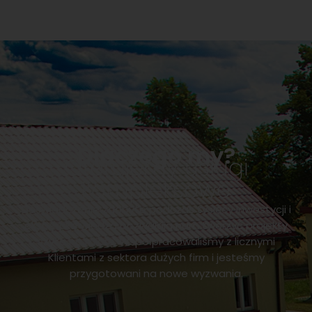
Dlaczego my?
Oferujemy usługi
kompleksowe
Doświadczenie zdobyte podczas tysięcy inwestycji i
ekspercka wiedza pozwalają nam tworzyć projekty
szyte na miarę. Współpracowaliśmy z licznymi
Klientami z sektora dużych firm i jesteśmy
przygotowani na nowe wyzwania.