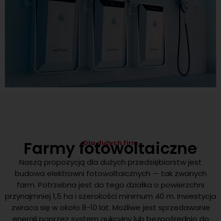
Farmy fotowoltaiczne
Dla dużych firm
Naszą propozycją dla dużych przedsiębiorstw jest
budowa elektrowni fotowoltaicznych — tak zwanych
farm. Potrzebna jest do tego działka o powierzchni
przynajmniej 1,5 ha i szerokości minimum 40 m. Inwestycja
zwraca się w około 8-10 lat. Możliwe jest sprzedawanie
energii poprzez system aukcyjny lub bezpośrednio do