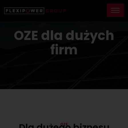
OZE dla dużych
firm
Dla dużego biznesu
OZE