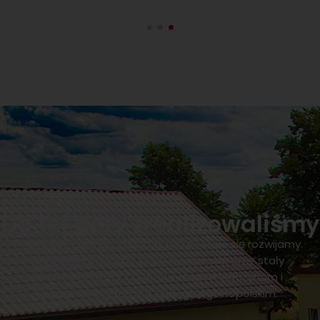
Do tej pory zrealizowaliśmy
Mamy wieloletnie doświadczenie i stale się rozwijamy.
Posiadamy własne ekipy monterskie oraz stały
dostęp do komponentów, dzięki magazynom i
sprawnej logistyce o zasięgu ogólnopolskim.