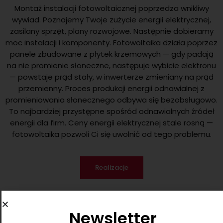
Montaż instalacji fotowoltaicznej poprzedza wnikliwy
wywiad. Poznajemy Twoje zużycie energii elektrycznej,
zasilany sprzęt, plany rozwojowe. Następnie dobieramy
moc instalacji i komponenty. Fotowoltaika działa poprzez
panele zbudowane z płytek krzemowych — gdy padają
na nie promienie słoneczne, następuje wybicie elektronu
— powstaje prąd stały, w inwerterze zmieniany na prąd
przemienny. Proces produkcji energii odnawialnej z
promieniowania słonecznego odbywa się bezobsługowo.
To najbardziej przystępne spośród odnawialnych źródeł
energii dla firm. Ceny energii elektrycznej stale rosną —
fotowoltaika pozwoli Ci się uwolnić od tego problemu.
Realizacje
Newsletter