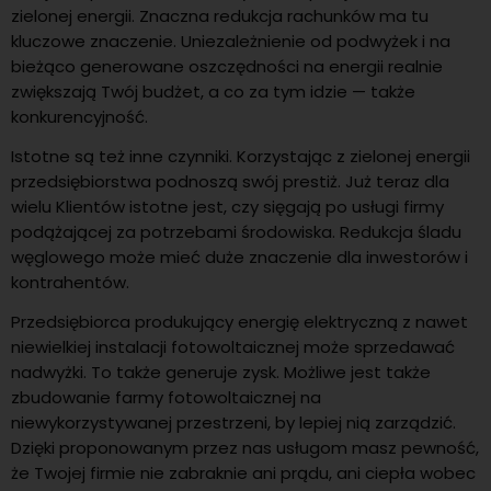
zielonej energii. Znaczna redukcja rachunków ma tu
kluczowe znaczenie. Uniezależnienie od podwyżek i na
bieżąco generowane oszczędności na energii realnie
zwiększają Twój budżet, a co za tym idzie — także
konkurencyjność.
Istotne są też inne czynniki. Korzystając z zielonej energii
przedsiębiorstwa podnoszą swój prestiż. Już teraz dla
wielu Klientów istotne jest, czy sięgają po usługi firmy
podążającej za potrzebami środowiska. Redukcja śladu
węglowego może mieć duże znaczenie dla inwestorów i
kontrahentów.
Przedsiębiorca produkujący energię elektryczną z nawet
niewielkiej instalacji fotowoltaicznej może sprzedawać
nadwyżki. To także generuje zysk. Możliwe jest także
zbudowanie farmy fotowoltaicznej na
niewykorzystywanej przestrzeni, by lepiej nią zarządzić.
Dzięki proponowanym przez nas usługom masz pewność,
że Twojej firmie nie zabraknie ani prądu, ani ciepła wobec