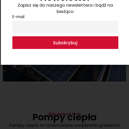
Zapisz się do naszego newslettera i bądź na
bieżąco
E-mail
Pompy ciepła
Dla dużych firm
Pompy ciepła to nowoczesne urządzenia grzewcze