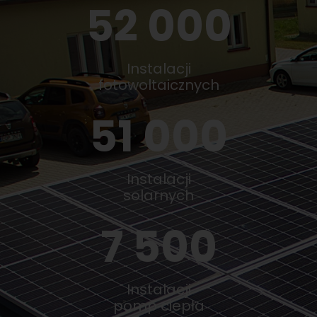
52 000
Instalacji
fotowoltaicznych
51 000
Instalacji
solarnych
7 500
Instalacji
pomp ciepła