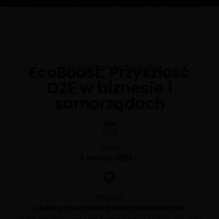
EcoBoost: Przyszłość
Zapraszamy na Kongres
OZE w biznesie i
samorządach
Data
6 marca 2025 r.
Miejsce
Łódzka Specjalna Strefa Ekonomiczna