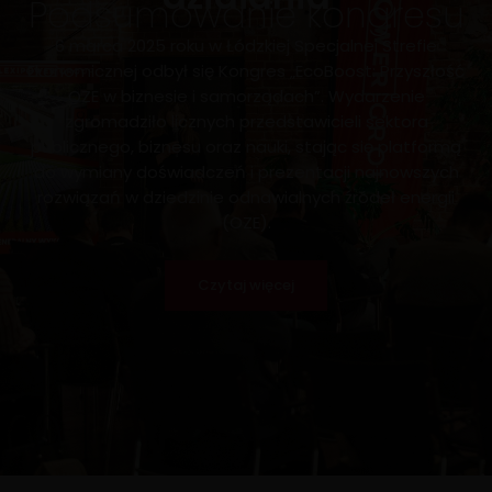
Podsumowanie kongresu
6 marca 2025 roku w Łódzkiej Specjalnej Strefie
Ekonomicznej odbył się Kongres „EcoBoost: Przyszłość
OZE w biznesie i samorządach”. Wydarzenie
zgromadziło licznych przedstawicieli sektora
publicznego, biznesu oraz nauki, stając się platformą
do wymiany doświadczeń i prezentacji najnowszych
rozwiązań w dziedzinie odnawialnych źródeł energii
(OZE).
Czytaj więcej