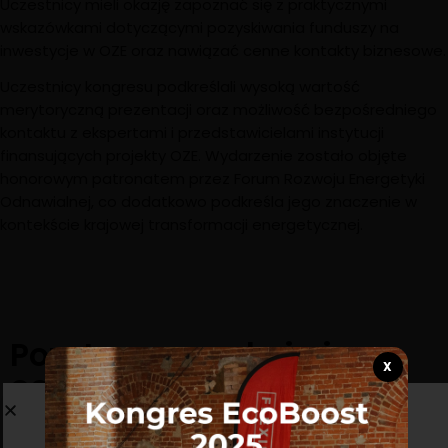
Uczestnicy mieli okazję zapoznać się z praktycznymi
wskazówkami dotyczącymi pozyskiwania funduszy na
inwestycje w OZE oraz nawiązać cenne kontakty biznesowe.
Uczestnicy kongresu podkreślali wysoką wartość
merytoryczną prezentacji oraz możliwość bezpośredniego
kontaktu z ekspertami i przedstawicielami instytucji
finansujących projekty OZE.
Wydarzenie zostało objęte
honorowym patronatem przez Forum Rozwoju Energetyki
Odnawialnej, co dodatkowo podkreśla jego znaczenie w
kontekście krajowej transformacji energetycznej.
Pozytywne reakcje i
X
oczekiwanie na kolejne
edycje
Newsletter
Kongres „EcoBoost: Przyszłość OZE w biznesie i