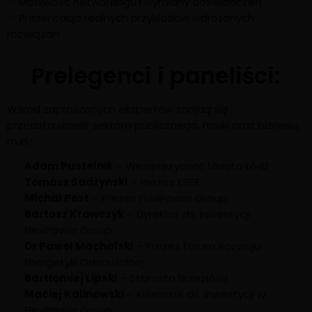
✅ Możliwość networkingu i wymiany doświadczeń
✅ Prezentacja realnych przykładów wdrożonych
rozwiązań
Prelegenci i paneliści:
Wśród zaproszonych ekspertów znajdą się
przedstawiciele sektora publicznego, nauki oraz biznesu,
m.in.:
Adam Pustelnik
– Wiceprezydent Miasta Łódź
Tomasz Sadzyński
– Prezes ŁSSE
Michał Post
– Prezes FlexiPower Group
Bartosz Krawczyk
– Dyrektor ds. Inwestycji
FlexiPower Group
Dr Paweł Machalski
– Prezes Forum Rozwoju
Energetyki Odnawialnej
Bartłomiej Lipski
– Starosta Brzeziński
Maciej Kalinowski
– Kierownik ds. Inwestycji w
FlexiPower Group