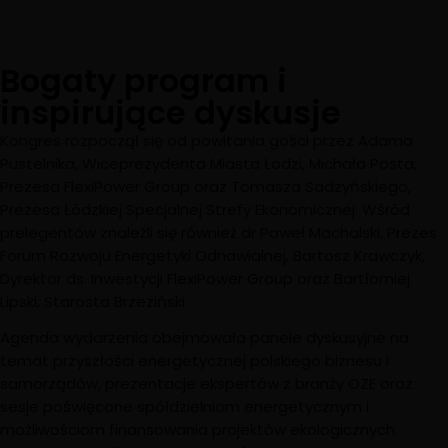
Bogaty program i
inspirujące dyskusje
Kongres rozpoczął się od powitania gości przez Adama
Pustelnika, Wiceprezydenta Miasta Łodzi, Michała Posta,
Prezesa FlexiPower Group oraz Tomasza Sadzyńskiego,
Prezesa Łódzkiej Specjalnej Strefy Ekonomicznej
.
Wśród
prelegentów znaleźli się również dr Paweł Machalski, Prezes
Forum Rozwoju Energetyki Odnawialnej, Bartosz Krawczyk,
Dyrektor ds. Inwestycji FlexiPower Group oraz Bartłomiej
Lipski, Starosta Brzeziński
.
Agenda wydarzenia obejmowała panele dyskusyjne na
temat przyszłości energetycznej polskiego biznesu i
samorządów, prezentacje ekspertów z branży OZE oraz
sesje poświęcone spółdzielniom energetycznym i
możliwościom finansowania projektów ekologicznych.