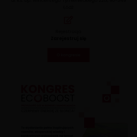
ul. Ks. bp. Wincentego Tymienieckiego 22G, 90-349
Łódź
Rejestracja
Zarejestruj się
O kongresie