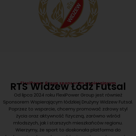
RTS Widzew Łódź Futsal
FlexiPower Group sponsorem wspierającym
Od lipca 2024 roku FlexiPower Group jest również
Sponsorem Wspierającym łódzkiej Drużyny Widzew Futsal.
Poprzez to wsparcie, chcemy promować zdrowy styl
życia oraz aktywność fizyczną, zarówno wśród
młodszych, jak i starszych mieszkańców regionu.
Wierzymy, że sport to doskonała platforma do