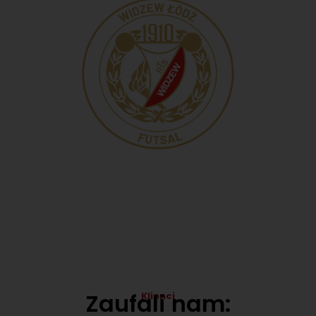
Zaufali nam:
Klienci