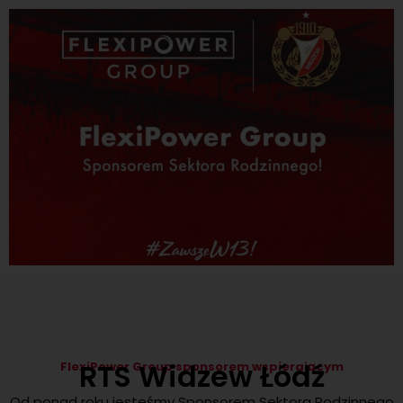
RTS Widzew Łódź
FlexiPower Group sponsorem wspierającym
Od ponad roku jesteśmy Sponsorem Sektora Rodzinnego