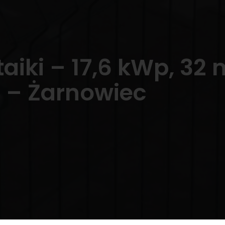
taiki – 17,6 kWp, 3
 – Żarnowiec