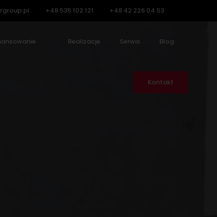
rgroup.pl
+48 535 102 121
+48 42 226 04 53
nansowanie
Realizacje
Serwis
Blog
Kontakt