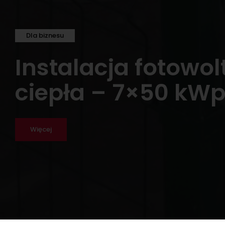
Dla biznesu
Instalacja fotowol
ciepła – 7×50 kWp
Więcej