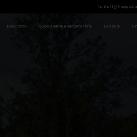
kontakt@flexipowe
Dla domu
Spółdzielnie energetyczne
Dotacje
Fi