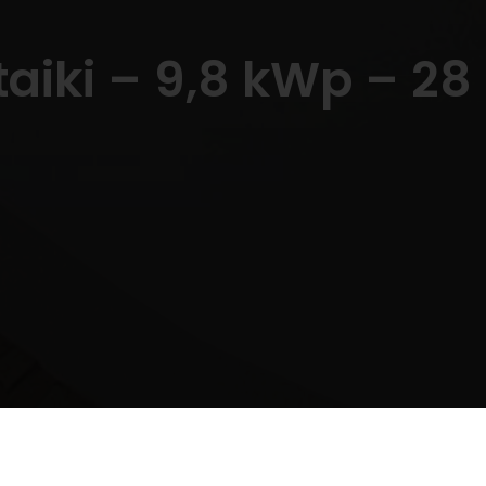
ltaiki – 9,8 kWp – 2