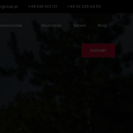
rgroup.pl
+48 535 102 121
+48 42 226 04 53
nansowanie
Realizacje
Serwis
Blog
Kontakt