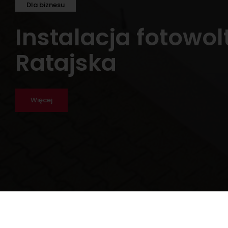
Dla biznesu
Instalacja fotowo
Ratajska
Więcej