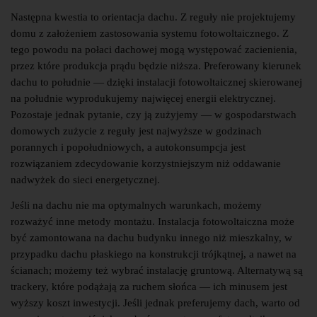
Następna kwestia to orientacja dachu. Z reguły nie projektujemy
domu z założeniem zastosowania systemu fotowoltaicznego. Z
tego powodu na połaci dachowej mogą występować zacienienia,
przez które produkcja prądu będzie niższa. Preferowany kierunek
dachu to południe — dzięki instalacji fotowoltaicznej skierowanej
na południe wyprodukujemy najwięcej energii elektrycznej.
Pozostaje jednak pytanie, czy ją zużyjemy — w gospodarstwach
domowych zużycie z reguły jest najwyższe w godzinach
porannych i popołudniowych, a autokonsumpcja jest
rozwiązaniem zdecydowanie korzystniejszym niż oddawanie
nadwyżek do sieci energetycznej.
Jeśli na dachu nie ma optymalnych warunkach, możemy
rozważyć inne metody montażu. Instalacja fotowoltaiczna może
być zamontowana na dachu budynku innego niż mieszkalny, w
przypadku dachu płaskiego na konstrukcji trójkątnej, a nawet na
ścianach; możemy też wybrać instalację gruntową. Alternatywą są
trackery, które podążają za ruchem słońca — ich minusem jest
wyższy koszt inwestycji. Jeśli jednak preferujemy dach, warto od