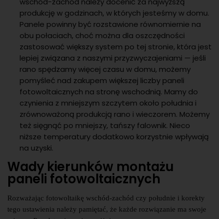
wschód-zachód należy docenić za najwyższą
produkcję w godzinach, w których jesteśmy w domu.
Panele powinny być rozstawione równomiernie na
obu połaciach, choć można dla oszczędności
zastosować większy system po tej stronie, która jest
lepiej związana z naszymi przyzwyczajeniami — jeśli
rano spędzamy więcej czasu w domu, możemy
pomyśleć nad zakupem większej liczby paneli
fotowoltaicznych na stronę wschodnią. Mamy do
czynienia z mniejszym szczytem około południa i
zrównoważoną produkcją rano i wieczorem. Możemy
też sięgnąć po mniejszy, tańszy falownik. Nieco
niższe temperatury dodatkowo korzystnie wpływają
na uzyski.
Wady kierunków montażu
paneli fotowoltaicznych
Rozważając fotowoltaikę wschód-zachód czy południe i korekty
tego ustawienia należy pamiętać, że każde rozwiązanie ma swoje