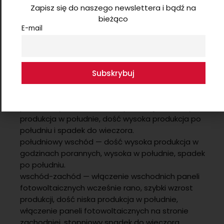
Zapisz się do naszego newslettera i bądź na
działa na dachach wypłaszczonych niż o dużym
bieżąco
kącie.
E-mail
W jaki sposób różni się praca
fotowoltaiki na poszczególnych
kierunkach?
południe — stopniowy wzrost produkcji energii rano,
gwałtowny skok w południe, spadek po południu.
południowy zachód — niska produkcja rano, wysoka
produkcja w południe, dość wysoka produkcja po
południu i spadek do wieczora.
południowy wschód — dość wysoka produkcja w
godzinach porannych, wysoka w południe, spadek
po południu.
wschód-zachód — włączenie wschodnich paneli
fotowoltaicznych wcześnie rano, szybki wzrost
produkcji, dość niska produkcja w południe,
włączenie paneli fotowoltaicznych na stronie
zachodniej, stopniowy spadek do wieczora.