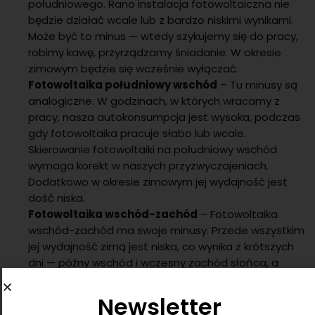
południowego. Rano instalacja fotowoltaiczna nie
będzie działać wcale lub z bardzo niskimi wynikami.
Może być to minus — wtedy szykujemy się do pracy,
robimy kawę, przyrządzamy śniadanie. W okresie
zimowym będzie się wcześnie wyłączać.
Fotowoltaika południowy wschód
– Tu minusy są
analogiczne. W godzinach, w których wracamy z
pracy, nasza autokonsumpcja jest wysoka, podczas
gdy fotowoltaika pracuje słabo lub wcale.
Skierowanie fotowoltaiki na południowy wschód
wymaga korekt w naszych przyzwyczajeniach.
Dodatkowo w okresie zimowym jej wydajność jest
dość niska.
Fotowoltaika wschód-zachód
– Fotowoltaika
wschód-zachód ma swoje minusy. Przede wszystkim
jej wydajność zimą jest niska, co wynika z krótszych
dni — późny wschód i wczesny zachód słońca, a
także niższej pozycji słońca na niebie w ciągu dnia.
W tym systemie także trzeba rozważyć optymalny
Newsletter
kąt nachylenia. Instalacja wschód-zachód lepiej