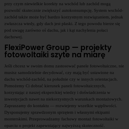
przy czym niewielkie korekty na wschód lub zachód mogą
pozwolić skutecznie zwiększyć autokonsumpcję. System wschód-
zachód także może być bardzo korzystnym rozwiązaniem, jednak
zwłaszcza wtedy, gdy dach jest płaski. Z tego powodu bierze się
pod uwagę zarówno oś dachu, jak i kąt nachylenia połaci
dachowej.
FlexiPower Group — projekty
fotowoltaiki szyte na miarę
Jeśli chcesz w swoim domu zastosować panele fotowoltaiczne, nie
musisz samodzielnie decydować, czy mają być ustawione na
dachu wschód-zachód, na południe czy w innych orientacjach.
Pomożemy Ci dobrać kierunek paneli fotowoltaicznych,
korzystając z naszej eksperckiej wiedzy i doświadczenia w
inwestycjach nawet na niekorzystnych warunkach montażowych.
Zapraszamy do kontaktu — rozwiejemy wszelkie wątpliwości.
Dysponujemy sprawdzonym sprzętem i własnymi ekipami
monterskimi. Przeprowadzamy fachowy montaż fotowoltaiki w
oparciu o projekt zapewniający najwyższą skuteczność.