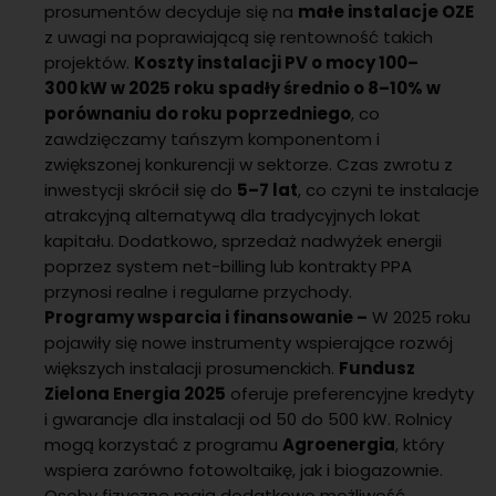
prosumentów decyduje się na
małe instalacje OZE
z uwagi na poprawiającą się rentowność takich
projektów.
Koszty instalacji PV o mocy 100–
300 kW w 2025 roku spadły średnio o 8–10% w
porównaniu do roku poprzedniego
, co
zawdzięczamy tańszym komponentom i
zwiększonej konkurencji w sektorze. Czas zwrotu z
inwestycji skrócił się do
5–7 lat
, co czyni te instalacje
atrakcyjną alternatywą dla tradycyjnych lokat
kapitału. Dodatkowo, sprzedaż nadwyżek energii
poprzez system net-billing lub kontrakty PPA
przynosi realne i regularne przychody.
Programy wsparcia i finansowanie –
W 2025 roku
pojawiły się nowe instrumenty wspierające rozwój
większych instalacji prosumenckich.
Fundusz
Zielona Energia 2025
oferuje preferencyjne kredyty
i gwarancje dla instalacji od 50 do 500 kW. Rolnicy
mogą korzystać z programu
Agroenergia
, który
wspiera zarówno fotowoltaikę, jak i biogazownie.
Osoby fizyczne mają dodatkowo możliwość