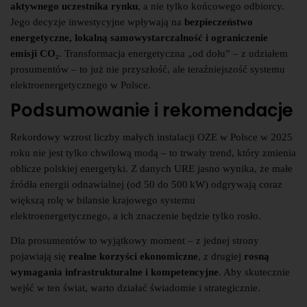
aktywnego uczestnika rynku
, a nie tylko końcowego odbiorcy.
Jego decyzje inwestycyjne wpływają na
bezpieczeństwo
energetyczne, lokalną samowystarczalność i ograniczenie
emisji CO₂
. Transformacja energetyczna „od dołu” – z udziałem
prosumentów – to już nie przyszłość, ale teraźniejszość systemu
elektroenergetycznego w Polsce.
Podsumowanie i rekomendacje
Rekordowy wzrost liczby małych instalacji OZE w Polsce w 2025
roku nie jest tylko chwilową modą – to trwały trend, który zmienia
oblicze polskiej energetyki. Z danych URE jasno wynika, że małe
źródła energii odnawialnej (od 50 do 500 kW) odgrywają coraz
większą rolę w bilansie krajowego systemu
elektroenergetycznego, a ich znaczenie będzie tylko rosło.
Dla prosumentów to wyjątkowy moment – z jednej strony
pojawiają się
realne korzyści ekonomiczne
, z drugiej
rosną
wymagania infrastrukturalne i kompetencyjne
. Aby skutecznie
wejść w ten świat, warto działać świadomie i strategicznie.