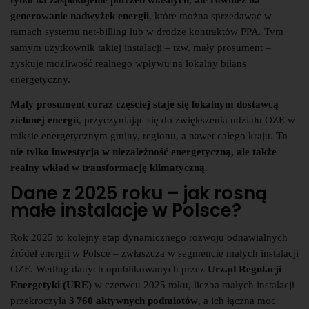
tylko na zaspokojenie potrzeb własnych, ale również na
generowanie nadwyżek energii
, które można sprzedawać w
ramach systemu net-billing lub w drodze kontraktów PPA. Tym
samym użytkownik takiej instalacji – tzw. mały prosument –
zyskuje możliwość realnego wpływu na lokalny bilans
energetyczny.
Mały prosument coraz częściej staje się lokalnym dostawcą
zielonej energii
, przyczyniając się do zwiększenia udziału OZE w
miksie energetycznym gminy, regionu, a nawet całego kraju.
To
nie tylko inwestycja w niezależność energetyczną, ale także
realny wkład w transformację klimatyczną
.
Dane z 2025 roku – jak rosną
małe instalacje w Polsce?
Rok 2025 to kolejny etap dynamicznego rozwoju odnawialnych
źródeł energii w Polsce – zwłaszcza w segmencie małych instalacji
OZE. Według danych opublikowanych przez
Urząd Regulacji
Energetyki (URE)
w czerwcu 2025 roku, liczba małych instalacji
przekroczyła
3 760 aktywnych podmiotów
, a ich łączna moc