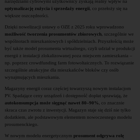
narzędziami cyfrowymi użytkownicy zyskają realny wpływ na
optymalizację zużycia i sprzedaży energii
, co przełoży się na
większe oszczędności.
Dzięki nowelizacji ustawy o OZE z 2025 roku wprowadzono
możliwość tworzenia prosumentów zbiorowych
, szczególnie we
wspólnotach mieszkaniowych i spółdzielniach. Przyszłością może
być także model prosumenta wirtualnego, czyli udział w produkcji
energii z instalacji zlokalizowanej poza miejscem zamieszkania –
np. poprzez crowdfunding farm fotowoltaicznych. To rozwiązanie
szczególnie atrakcyjne dla mieszkańców bloków czy osób
wynajmujących mieszkania.
Magazyny energii coraz częściej towarzyszą nowym instalacjom
PV. Spadające ceny urządzeń i dostępność dopłat sprawiają, że
autokonsumpcja może sięgnąć nawet 80–90%
, co znacznie
skraca czas zwrotu z inwestycji. Magazyn staje się dziś nie tylko
dodatkiem, ale podstawowym elementem nowoczesnego modelu
prosumenckiego.
W nowym modelu energetycznym
prosument odgrywa rolę