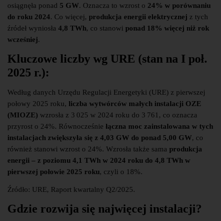
osiągnęła ponad
5 GW
. Oznacza to wzrost o
24% w porównaniu
do roku 2024
. Co więcej,
produkcja energii elektrycznej
z tych
źródeł wyniosła
4,8 TWh
, co stanowi
ponad 18% więcej niż rok
wcześniej
.
Kluczowe liczby wg URE (stan na I poł.
2025 r.):
Według danych Urzędu Regulacji Energetyki (URE) z pierwszej
połowy 2025 roku,
liczba wytwórców małych instalacji OZE
(MIOZE)
wzrosła z 3 025 w 2024 roku do 3 761, co oznacza
przyrost o 24%. Równocześnie
łączna moc zainstalowana w tych
instalacjach zwiększyła się z 4,03 GW do ponad 5,00 GW
, co
również stanowi wzrost o 24%. Wzrosła także sama
produkcja
energii – z poziomu 4,1 TWh w 2024 roku do 4,8 TWh w
pierwszej połowie 2025 roku
, czyli o 18%.
Źródło: URE, Raport kwartalny Q2/2025.
Gdzie rozwija się najwięcej instalacji?