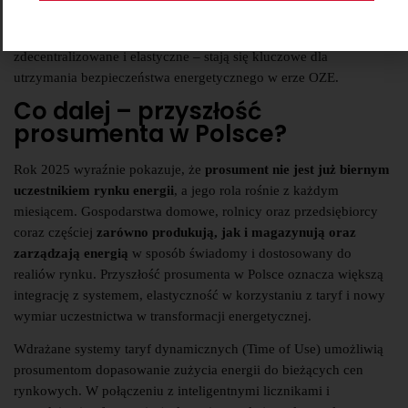
mogą przejąć część odpowiedzialności za bilansowanie zużycia i
produkcji w skali lokalnej. To właśnie te rozwiązania –
zdecentralizowane i elastyczne – stają się kluczowe dla
utrzymania bezpieczeństwa energetycznego w erze OZE.
Co dalej – przyszłość
prosumenta w Polsce?
Rok 2025 wyraźnie pokazuje, że
prosument nie jest już biernym
uczestnikiem rynku energii
, a jego rola rośnie z każdym
miesiącem. Gospodarstwa domowe, rolnicy oraz przedsiębiorcy
coraz częściej
zarówno produkują, jak i magazynują oraz
zarządzają energią
w sposób świadomy i dostosowany do
realiów rynku. Przyszłość prosumenta w Polsce oznacza większą
integrację z systemem, elastyczność w korzystaniu z taryf i nowy
wymiar uczestnictwa w transformacji energetycznej.
Wdrażane systemy taryf dynamicznych (Time of Use) umożliwią
prosumentom dopasowanie zużycia energii do bieżących cen
rynkowych. W połączeniu z inteligentnymi licznikami i