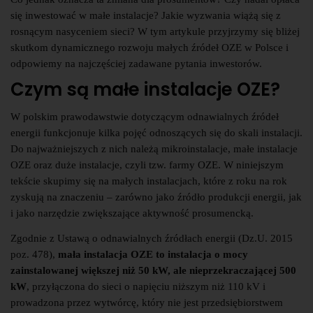
się inwestować w małe instalacje? Jakie wyzwania wiążą się z
rosnącym nasyceniem sieci? W tym artykule przyjrzymy się bliżej
skutkom dynamicznego rozwoju małych źródeł OZE w Polsce i
odpowiemy na najczęściej zadawane pytania inwestorów.
Czym są małe instalacje OZE?
W polskim prawodawstwie dotyczącym odnawialnych źródeł
energii funkcjonuje kilka pojęć odnoszących się do skali instalacji.
Do najważniejszych z nich należą mikroinstalacje, małe instalacje
OZE oraz duże instalacje, czyli tzw. farmy OZE. W niniejszym
tekście skupimy się na małych instalacjach, które z roku na rok
zyskują na znaczeniu – zarówno jako źródło produkcji energii, jak
i jako narzędzie zwiększające aktywność prosumencką.
Zgodnie z Ustawą o odnawialnych źródłach energii (Dz.U. 2015
poz. 478),
mała instalacja OZE to instalacja o mocy
zainstalowanej większej niż 50 kW, ale nieprzekraczającej 500
kW
, przyłączona do sieci o napięciu niższym niż 110 kV i
prowadzona przez wytwórcę, który nie jest przedsiębiorstwem