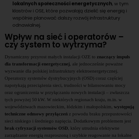
lokalnych społeczności energetycznych
, w tym
klastrów i OSE, które pozwalają dzielić się energią i
wspólnie planować dalszy rozwój infrastruktury
odnawialnej.
Wpływ na sieć i operatorów –
czy system to wytrzyma?
Dynamiczny przyrost małych instalacji OZE to
znaczący impuls
dla transformacji energetycznej
, ale jednocześnie poważne
wyzwanie dla polskiej infrastruktury elektroenergetycznej.
Operatorzy systemów dystrybucyjnych (OSD) coraz częściej
napotykają przeciążenia sieci, trudności w bilansowaniu mocy
oraz ograniczenia w przyłączaniu nowych instalacji – zwłaszcza
tych powyżej 50 kW. W niektórych regionach kraju, m.in. w
województwach mazowieckim, łódzkim i małopolskim,
występują
techniczne odmowy przyłączeń
z powodu braku przepustowości
sieci niskiego i średniego napięcia. Dodatkowym problemem jest
brak cyfryzacji systemów OSD
, który utrudnia efektywne
zarządzanie energią rozproszoną i szybkie reagowanie na lokalne