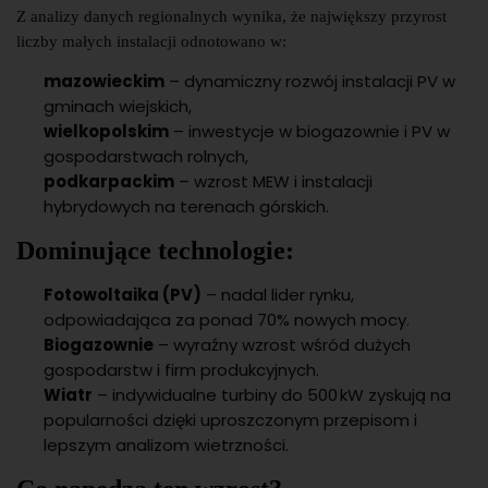
Z analizy danych regionalnych wynika, że największy przyrost
liczby małych instalacji odnotowano w:
mazowieckim
– dynamiczny rozwój instalacji PV w
gminach wiejskich,
wielkopolskim
– inwestycje w biogazownie i PV w
gospodarstwach rolnych,
podkarpackim
– wzrost MEW i instalacji
hybrydowych na terenach górskich.
Dominujące technologie:
Fotowoltaika (PV)
– nadal lider rynku,
odpowiadająca za ponad 70% nowych mocy.
Biogazownie
– wyraźny wzrost wśród dużych
gospodarstw i firm produkcyjnych.
Wiatr
– indywidualne turbiny do 500 kW zyskują na
popularności dzięki uproszczonym przepisom i
lepszym analizom wietrzności.