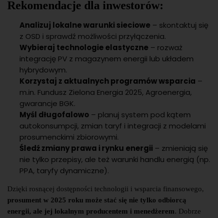
Rekomendacje dla inwestorów:
Analizuj lokalne warunki sieciowe
– skontaktuj się
z OSD i sprawdź możliwości przyłączenia.
Wybieraj technologie elastyczne
– rozważ
integrację PV z magazynem energii lub układem
hybrydowym.
Korzystaj z aktualnych programów wsparcia
–
m.in. Fundusz Zielona Energia 2025, Agroenergia,
gwarancje BGK.
Myśl długofalowo
– planuj system pod kątem
autokonsumpcji, zmian taryf i integracji z modelami
prosumenckimi zbiorowymi.
Śledź zmiany prawa i rynku energii
– zmieniają się
nie tylko przepisy, ale też warunki handlu energią (np.
PPA, taryfy dynamiczne).
Dzięki rosnącej dostępności technologii i wsparcia finansowego,
prosument w 2025 roku może stać się nie tylko odbiorcą
energii, ale jej lokalnym producentem i menedżerem
. Dobrze