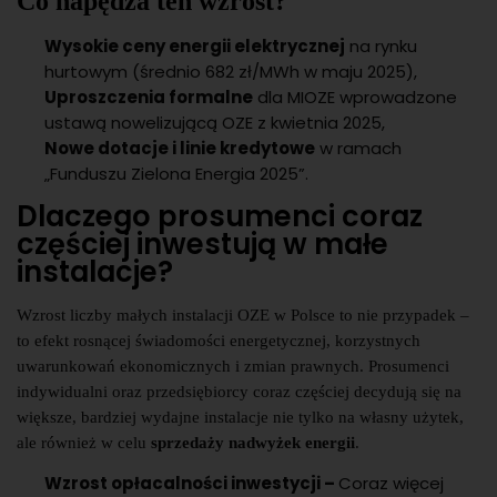
Co napędza ten wzrost?
Wysokie ceny energii elektrycznej
na rynku
hurtowym (średnio 682 zł/MWh w maju 2025),
Uproszczenia formalne
dla MIOZE wprowadzone
ustawą nowelizującą OZE z kwietnia 2025,
Nowe dotacje i linie kredytowe
w ramach
„Funduszu Zielona Energia 2025”.
Dlaczego prosumenci coraz
częściej inwestują w małe
instalacje?
Wzrost liczby małych instalacji OZE w Polsce to nie przypadek –
to efekt rosnącej świadomości energetycznej, korzystnych
uwarunkowań ekonomicznych i zmian prawnych. Prosumenci
indywidualni oraz przedsiębiorcy coraz częściej decydują się na
większe, bardziej wydajne instalacje nie tylko na własny użytek,
ale również w celu
sprzedaży nadwyżek energii
.
Wzrost opłacalności inwestycji –
Coraz więcej