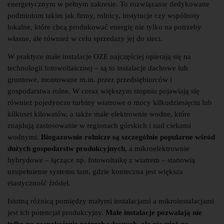
energetycznym w pełnym zakresie. To rozwiązanie dedykowane
podmiotom takim jak firmy, rolnicy, instytucje czy wspólnoty
lokalne, które chcą produkować energię nie tylko na potrzeby
własne, ale również w celu sprzedaży jej do sieci.
W praktyce małe instalacje OZE najczęściej opierają się na
technologii fotowoltaicznej – są to instalacje dachowe lub
gruntowe, montowane m.in. przez przedsiębiorców i
gospodarstwa rolne. W coraz większym stopniu pojawiają się
również pojedyncze turbiny wiatrowe o mocy kilkudziesięciu lub
kilkuset kilowatów, a także małe elektrownie wodne, które
znajdują zastosowanie w regionach górskich i nad ciekami
wodnymi.
Biogazownie rolnicze są szczególnie popularne wśród
dużych gospodarstw produkcyjnych
, a mikroelektrownie
hybrydowe – łączące np. fotowoltaikę z wiatrem – stanowią
uzupełnienie systemu tam, gdzie konieczna jest większa
elastyczność źródeł.
Istotną różnicą pomiędzy małymi instalacjami a mikroinstalacjami
jest ich potencjał produkcyjny.
Małe instalacje pozwalają nie