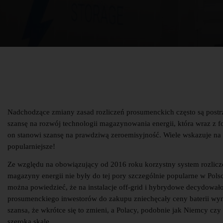
Nadchodzące zmiany zasad rozliczeń prosumenckich często są postrz
szansę na rozwój technologii magazynowania energii, która wraz z 
on stanowi szansę na prawdziwą zeroemisyjność. Wiele wskazuje na t
popularniejsze!
Ze względu na obowiązujący od 2016 roku korzystny system rozlic
magazyny energii nie były do tej pory szczególnie popularne w Polsc
można powiedzieć, że na instalacje off-grid i hybrydowe decydowało
prosumenckiego inwestorów do zakupu zniechęcały ceny baterii wyno
szansa, że wkrótce się to zmieni, a Polacy, podobnie jak Niemcy cz
szeroką skalę.