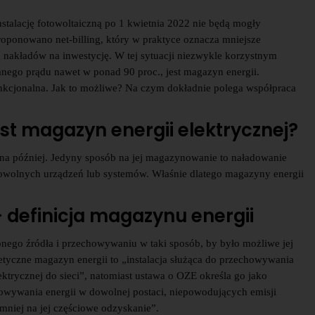
talację fotowoltaiczną po 1 kwietnia 2022 nie będą mogły
roponowano net-billing, który w praktyce oznacza mniejsze
 nakładów na inwestycję. W tej sytuacji niezwykle korzystnym
go prądu nawet w ponad 90 proc., jest magazyn energii.
funkcjonalna. Jak to możliwe? Na czym dokładnie polega współpraca
st magazyn energii elektrycznej?
a na później. Jedyny sposób na jej magazynowanie to naładowanie
dowolnych urządzeń lub systemów. Właśnie dlatego magazyny energii
– definicja magazynu energii
pnego źródła i przechowywaniu w taki sposób, by było możliwe jej
tyczne magazyn energii to „instalacja służąca do przechowywania
ektrycznej do sieci”, natomiast ustawa o OZE określa go jako
owywania energii w dowolnej postaci, niepowodujących emisji
niej na jej częściowe odzyskanie”.