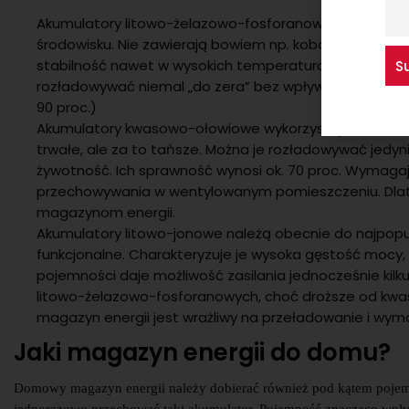
Akumulatory litowo-żelazowo-fosforanowe wykorzystuj
środowisku. Nie zawierają bowiem np. kobaltu i nie e
stabilność nawet w wysokich temperaturach, są odpo
rozładowywać niemal „do zera” bez wpływu na żywotn
90 proc.)
Akumulatory kwasowo-ołowiowe wykorzystują technolog
trwałe, ale za to tańsze. Można je rozładowywać jedyni
żywotność. Ich sprawność wynosi ok. 70 proc. Wymagają 
przechowywania w wentylowanym pomieszczeniu. Dlat
magazynom energii.
Akumulatory litowo-jonowe należą obecnie do najpopul
funkcjonalne. Charakteryzuje je wysoka gęstość mocy, 
pojemności daje możliwość zasilania jednocześnie kil
litowo-żelazowo-fosforanowych, choć droższe od kwa
magazyn energii jest wrażliwy na przeładowanie i wym
Jaki magazyn energii do domu?
Domowy magazyn energii należy dobierać również pod kątem pojemnoś