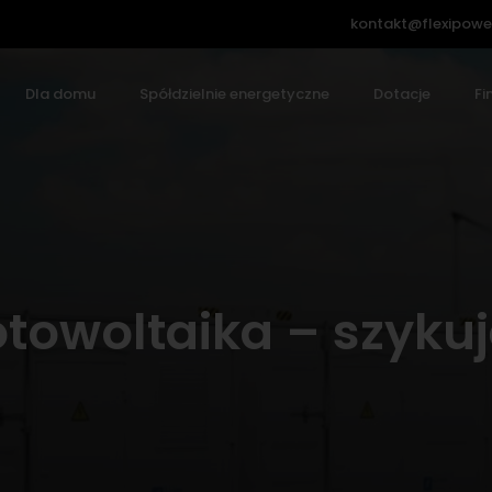
kontakt@flexipowe
Dla domu
Spółdzielnie energetyczne
Dotacje
Fi
otowoltaika – szyku