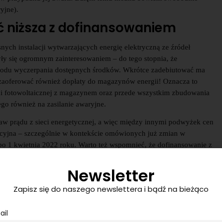
yjne).
ć niższa z dofinansowaniem
ch instalacji wytwarzających energię elektryczną ze źródeł
yły się ogromnym zainteresowaniem – do tego stopnia, że
wodu wyczerpania dostępnych środków. Wkrótce zadebiutować ma
a zaoferować również dopłaty do magazynów energii! Oznacza to
cji fotowoltaicznej z magazynem oraz przede wszystkim zbudowania
go również na zasilanie awaryjne.
taw prądu z sieci energetycznej, a więc między innymi podwyżek cen
rakcyjna – szczególnie w kontekście omówionych już zmian w
ą po 1 kwietnia 2022 roku. Warto też wspomnieć, że dofinansowanie z
ch instalacji fotowoltaicznych, ale również dla osób, które chcą je
Newsletter
– rodzaje
Zapisz się do naszego newslettera i bądź na bieżąco
 tylko na jego pojemność, ale również na technologię, w jakiej
ail
tóre różnią się właściwościami.