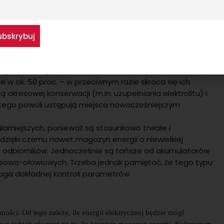
ą nowoczesne technologie i są cenione za przyjazność
mitują szkodliwych gazów podczas pracy. Zachowują
rne na
samorozładowanie i bardzo trwałe. Można je też
ość. Ponadto wyróżniają się wysoką sprawnością (ponad
ię starszego typu. Są na pewno mniej sprawne i mniej
e w ok. 50 proc. – w przeciwnym razie skraca się ich
okresowej konserwacji (m.in. uzupełniania elektrolitu) i
ego powoli ustępują miejsca nowocześniejszym
arniejszych, ponieważ są stosunkowo trwałe i
dzięki czemu nawet magazyn energii o niewielkiej
ku odbiorników. Jednocześnie są tańsze od akumulatorów
sowo-ołowiowych. Trzeba jednak pamiętać, że tego typu
aga dokładnej kontroli parametrów.
ci. Od tego zależy, ile energii elektrycznej będzie mógł