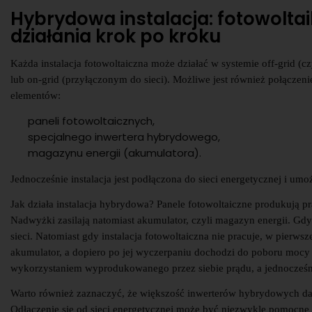
Hybrydowa instalacja: fotowolta
działania krok po kroku
Każda instalacja fotowoltaiczna może działać w systemie off-grid (
lub on-grid (przyłączonym do sieci). Możliwe jest również połączenie
elementów:
paneli fotowoltaicznych,
specjalnego inwertera hybrydowego,
magazynu energii (akumulatora).
Jednocześnie instalacja jest podłączona do sieci energetycznej i um
Jak działa instalacja hybrydowa? Panele fotowoltaiczne produkują p
Nadwyżki zasilają natomiast akumulator, czyli magazyn energii. Gd
sieci. Natomiast gdy instalacja fotowoltaiczna nie pracuje, w pierw
akumulator, a dopiero po jej wyczerpaniu dochodzi do poboru mocy 
wykorzystaniem wyprodukowanego przez siebie prądu, a jednocześ
Warto również zaznaczyć, że większość inwerterów hybrydowych daje
Odłączenie się od sieci energetycznej może być niezwykle pomocne