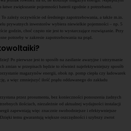
a jednak również na to, ile kosztuje magazyn energii. Najlepszym
 łatwe zwiększanie pojemności baterii zgodnie z potrzebami.
o zależy oczywiście od średniego zapotrzebowania, a także m.in.
elu prywatnych inwestorów wybiera niewielkie pojemności – np. 5
cie godzin, choć często nie jest to wystarczające rozwiązanie. Przy
sne potrzeby w zakresie zapotrzebowania na prąd.
owoltaiki?
iej! Po pierwsze jest to sposób na zasilanie awaryjne i utrzymanie
ych zmian w przepisach będzie to również najefektywniejszy sposób
rzystanie magazynów energii, obok np. pomp ciepła czy ładowarek
ję, a więc zmniejszyć ilość prądu oddawanego do zakładu
zystana przez prosumenta, bez konieczności ponoszenia żadnych
ebnych ilościach, niezależnie od aktualnej wydajności instalacji
rgii zapewniają więc znacznie swobodniejsze i efektywniejsze
 Dzięki temu gwarantują większe oszczędności i szybszy zwrot