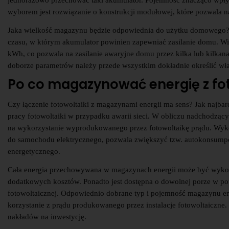
jednorazowo przechować taki akumulator. Pojemność znacząco wpływ
wyborem jest rozwiązanie o konstrukcji modułowej, które pozwala na
Jaka wielkość magazynu będzie odpowiednia do użytku domowego? T
czasu, w którym akumulator powinien zapewniać zasilanie domu. Wi
kWh, co pozwala na zasilanie awaryjne domu przez kilka lub kilkanaś
doborze parametrów należy przede wszystkim dokładnie określić wła
Po co magazynować energię z fot
Czy łączenie fotowoltaiki z magazynami energii ma sens? Jak najbardz
pracy fotowoltaiki w przypadku awarii sieci. W obliczu nadchodząc
na wykorzystanie wyprodukowanego przez fotowoltaikę prądu. Wyko
do samochodu elektrycznego, pozwala zwiększyć tzw. autokonsumpc
energetycznego.
Cała energia przechowywana w magazynach energii może być wykor
dodatkowych kosztów. Ponadto jest dostępna o dowolnej porze w potrz
fotowoltaicznej. Odpowiednio dobrane typ i pojemność magazynu ene
korzystanie z prądu produkowanego przez instalacje fotowoltaiczne.
nakładów na inwestycję.