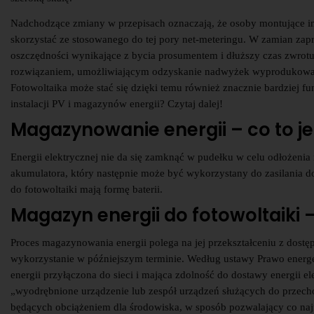
Nadchodzące zmiany w przepisach oznaczają, że osoby montujące ins
skorzystać ze stosowanego do tej pory net-meteringu. W zamian zap
oszczędności wynikające z bycia prosumentem i dłuższy czas zwrotu
rozwiązaniem, umożliwiającym odzyskanie nadwyżek wyprodukowane
Fotowoltaika może stać się dzięki temu również znacznie bardziej 
instalacji PV i magazynów energii? Czytaj dalej!
Magazynowanie energii – co to je
Energii elektrycznej nie da się zamknąć w pudełku w celu odłożeni
akumulatora, który następnie może być wykorzystany do zasilania 
do fotowoltaiki mają formę baterii.
Magazyn energii do fotowoltaiki 
Proces magazynowania energii polega na jej przekształceniu z dostę
wykorzystanie w późniejszym terminie. Według ustawy Prawo energe
energii przyłączona do sieci i mająca zdolność do dostawy energii el
„wyodrębnione urządzenie lub zespół urządzeń służących do przech
będących obciążeniem dla środowiska, w sposób pozwalający co najm