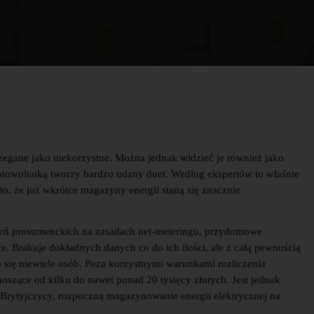
egane jako niekorzystne. Można jednak widzieć je również jako
fotowoltaiką tworzy bardzo udany duet. Według ekspertów to właśnie
o, że już wkrótce magazyny energii staną się znacznie
zeń prosumenckich na zasadach net-meteringu, przydomowe
e. Brakuje dokładnych danych co do ich ilości, ale z całą pewnością
 się niewiele osób. Poza korzystnymi warunkami rozliczenia
szące od kilku do nawet ponad 20 tysięcy złotych. Jest jednak
y Brytyjczycy, rozpoczną magazynowanie energii elektrycznej na