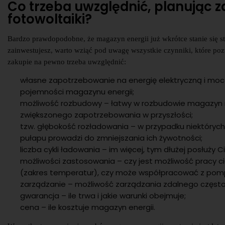
Co trzeba uwzględnić, planując 
fotowoltaiki?
Bardzo prawdopodobne, że magazyn energii już wkrótce stanie się 
zainwestujesz, warto wziąć pod uwagę wszystkie czynniki, które po
zakupie na pewno trzeba uwzględnić:
własne zapotrzebowanie na energię elektryczną i moc 
pojemności magazynu energii;
możliwość rozbudowy – łatwy w rozbudowie magazyn
zwiększonego zapotrzebowania w przyszłości;
tzw. głębokość rozładowania – w przypadku niektóryc
pułapu prowadzi do zmniejszania ich żywotności;
liczba cykli ładowania – im więcej, tym dłużej posłuży 
możliwości zastosowania – czy jest możliwość pracy 
(zakres temperatur), czy może współpracować z pomp
zarządzanie – możliwość zarządzania zdalnego często
gwarancja – ile trwa i jakie warunki obejmuje;
cena – ile kosztuje magazyn energii.