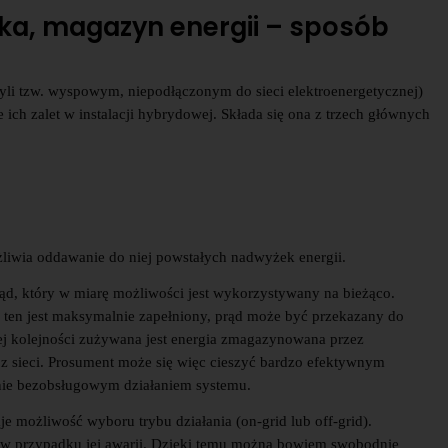
ika, magazyn energii – sposób
czyli tzw. wyspowym, niepodłączonym do sieci elektroenergetycznej)
 ich zalet w instalacji hybrydowej. Składa się ona z trzech głównych
ożliwia oddawanie do niej powstałych nadwyżek energii.
rąd, który w miarę możliwości jest wykorzystywany na bieżąco.
y ten jest maksymalnie zapełniony, prąd może być przekazany do
szej kolejności zużywana jest energia zmagazynowana przez
z sieci. Prosument może się więc cieszyć bardzo efektywnym
nie bezobsługowym działaniem systemu.
 możliwość wyboru trybu działania (on-grid lub off-grid).
 w przypadku jej awarii. Dzięki temu można bowiem swobodnie