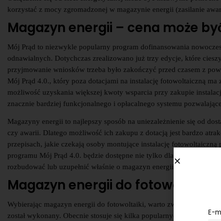
korzystać z mocy zgromadzonej w magazynie energii (zasilanie awar
Magazyn energii – cena może by
Mój Prąd to niezwykle popularny program dofinansowania nowoczesny
odnawialnych. Dotychczas zrealizowano już trzy edycje, które ciesz
przyjmowanie wniosków trzeba było zakończyć przed czasem z po
Mój Prąd 4.0., który poza dotacjami na instalację fotowoltaiczną m
możliwość uzyskania większej kwoty wsparcia przy zakupie instala
znacznie bardziej funkcjonalnego i opłacalnego systemu pozwalające
Magazyny energii to najlepszy sposób na uniezależnienie się od dos
czy awarii. Dlatego możliwość ich zakupu z dotacją jest bardzo at
przepisach, jakie czekają osoby montujące instalację fotowoltaiczn
programu Mój Prąd 4.0. będzie dostępne nie tylko dla właścicieli owy
rozbudować lub uzupełnić właśnie o magazyn energii.
Magazyn energii do fotowoltaiki 
Wybierając magazyn energii do fotowoltaiki, warto zwrócić uwagę nie
E-m
został wykonany. Obecnie stosuje się kilka popularnych rozwiązań, k