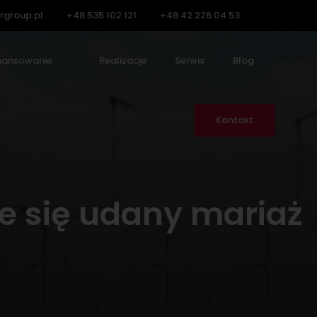
rgroup.pl
+48 535 102 121
+48 42 226 04 53
nansowanie
Realizacje
Serwis
Blog
Kontakt
je się udany mariaż