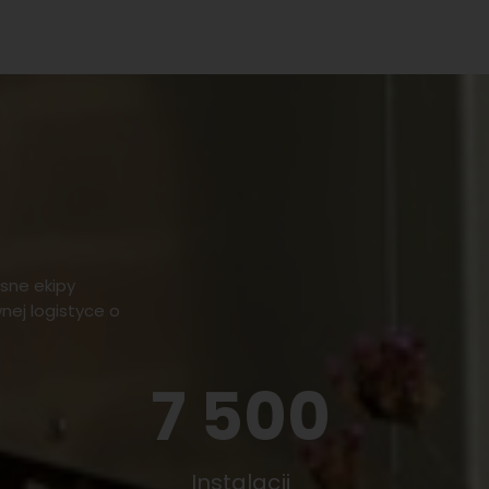
sne ekipy
ej logistyce o
7 500
Instalacji