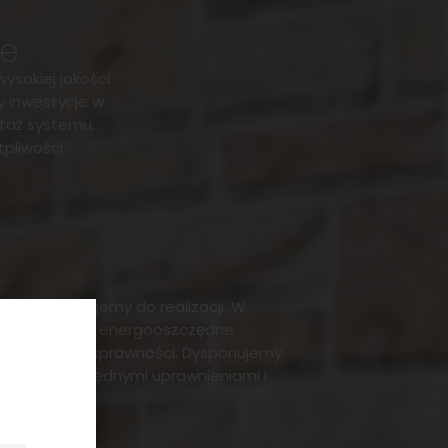
we
ysokiej jakości
y inwestycje w
taż systemu,
pliwości
ji przystępujemy do realizacji. W
ykorzystujemy energooszczędne
, o wysokiej sprawności. Dysponujemy
kimi z niezbędnymi uprawnieniami i