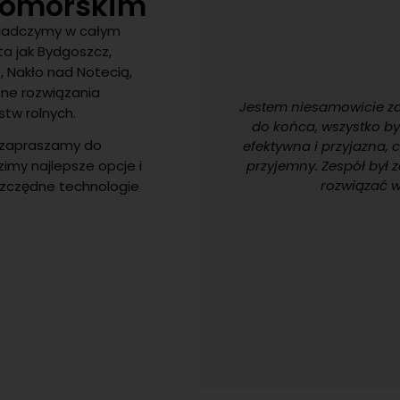
pomorskim
wiadczymy w całym
a jak Bydgoszcz,
, Nakło nad Notecią,
sne rozwiązania
zło bardzo
Jestem niesamowicie zadowolon
stw rolnych.
enie wi-fi z
do końca, wszystko było po pr
e zapraszamy do
pracuje trzeci
efektywna i przyjazna, co sprawił
lnie. Polecam
przyjemny. Zespół był zawsze d
imy najlepsze opcje i
rozwiązać wszelkie p
szczędne technologie
Ol