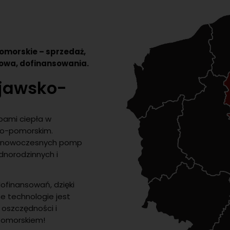
omorskie – sprzedaż,
sowa, dofinansowania.
ujawsko-
ami ciepła w
ko-pomorskim.
sie nowoczesnych pomp
dnorodzinnych i
ofinansowań, dzięki
e technologie jest
 oszczędności i
Pomorskiem!