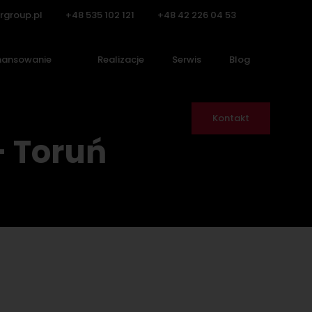
rgroup.pl
+48 535 102 121
+48 42 226 04 53
nansowanie
Realizacje
Serwis
Blog
Kontakt
– Toruń