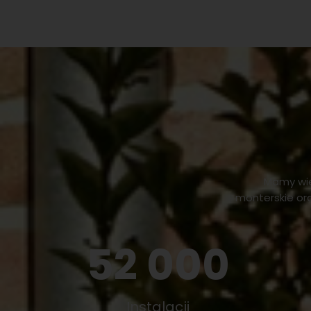
Mamy wie
monterskie or
52 000
Instalacji