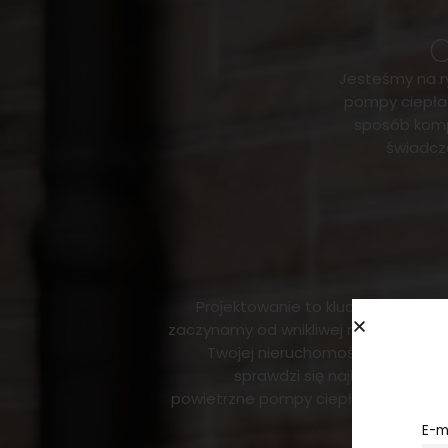
O
Jesteśmy na ry
pompy ciepła 
sposób komp
świadcz
Projektowanie to kluczowy aspekt
zaczynamy od wnikliwej rozmowy na 
Twojej nieruchomości. Sprawdzam
sprawdzi się najlepiej — mo
powietrzne pompy ciepła, dostosowuj
E-m