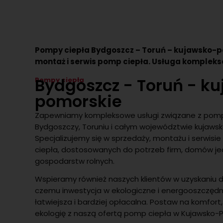
Pompy ciepła Bydgoszcz – Toruń – kujawsko-p
montaż i serwis pomp ciepła. Usługa komplek
Bydgoszcz - Toruń - k
Pompy ciepła
pomorskie
Zapewniamy kompleksowe usługi związane z pomp
Bydgoszczy, Toruniu i całym województwie kujaws
Specjalizujemy się w sprzedaży, montażu i serwi
ciepła, dostosowanych do potrzeb firm, domów je
gospodarstw rolnych.
Wspieramy również naszych klientów w uzyskaniu d
czemu inwestycja w ekologiczne i energooszczędn
łatwiejsza i bardziej opłacalna. Postaw na komfort,
ekologię z naszą ofertą pomp ciepła w Kujawsko-