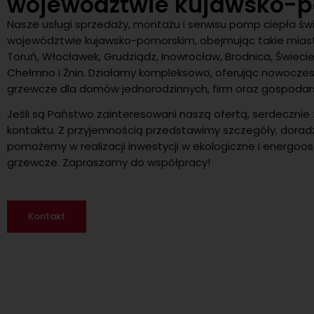
województwie kujawsko-
Nasze usługi sprzedaży, montażu i serwisu pomp ciepła ś
województwie kujawsko-pomorskim, obejmując takie miast
Toruń, Włocławek, Grudziądz, Inowrocław, Brodnica, Świecie
Chełmno i Żnin. Działamy kompleksowo, oferując nowocze
ainwestowałem w fotowoltaikę o mocy 4,8 kW. Wszystko pos
grzewcze dla domów jednorodzinnych, firm oraz gospodar
rawnie, montaż trwał tylko 1 dzień. Od razu założyli mi połącz
Jeśli są Państwo zainteresowani naszą ofertą, serdeczni
wnikiem. Po okresie oczekiwania na licznik z PGE, instalacja 
eń. Na razie wszystko jest OK, załatwiają szybko i profesjona
kontaktu. Z przyjemnością przedstawimy szczegóły, doradz
firmę FlexiPower Group.
pomożemy w realizacji inwestycji w ekologiczne i energoo
grzewcze. Zapraszamy do współpracy!
Pan Hubert
Kontakt