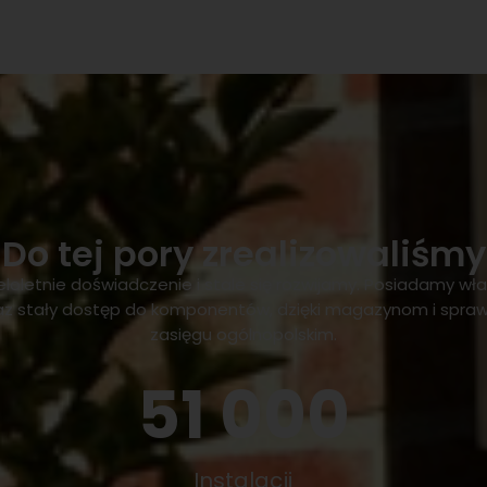
Do tej pory zrealizowaliśmy
loletnie doświadczenie i stale się rozwijamy. Posiadamy wła
az stały dostęp do komponentów, dzięki magazynom i sprawn
zasięgu ogólnopolskim.
51 000
Instalacji